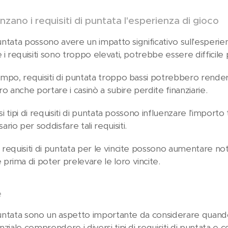
zano i requisiti di puntata l'esperienza di gioco
 puntata possono avere un impatto significativo sull'esperi
e i requisiti sono troppo elevati, potrebbe essere difficile 
mpo, requisiti di puntata troppo bassi potrebbero rendere p
 anche portare i casinò a subire perdite finanziarie.
ersi tipi di requisiti di puntata possono influenzare l'impo
io per soddisfare tali requisiti.
 requisiti di puntata per le vincite possono aumentare no
rima di poter prelevare le loro vincite.
e
i puntata sono un aspetto importante da considerare quando
nziale comprendere i diversi tipi di requisiti di puntata 