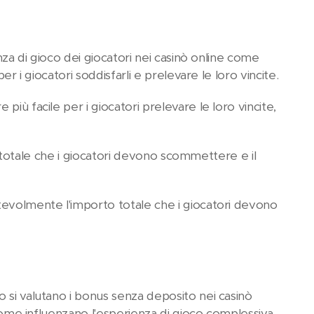
enza di gioco dei giocatori nei casinò online come
per i giocatori soddisfarli e prelevare le loro vincite.
iù facile per i giocatori prelevare le loro vincite,
rto totale che i giocatori devono scommettere e il
tevolmente l'importo totale che i giocatori devono
 si valutano i bonus senza deposito nei casinò
e come influenzano l'esperienza di gioco complessiva.