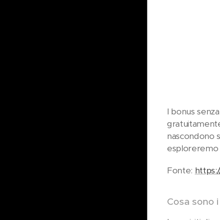
I bonus senza 
gratuitamente
nascondono sp
esploreremo i
Fonte:
https:
Cosa sono i 